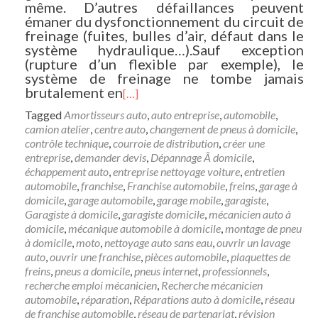
même. D’autres défaillances peuvent
émaner du dysfonctionnement du circuit de
freinage (fuites, bulles d’air, défaut dans le
système hydraulique…).Sauf exception
(rupture d’un flexible par exemple), le
système de freinage ne tombe jamais
brutalement en
[…]
Tagged
Amortisseurs auto
,
auto entreprise
,
automobile
,
camion atelier
,
centre auto
,
changement de pneus à domicile
,
contrôle technique
,
courroie de distribution
,
créer une
entreprise
,
demander devis
,
Dépannage Ã domicile
,
échappement auto
,
entreprise nettoyage voiture
,
entretien
automobile
,
franchise
,
Franchise automobile
,
freins
,
garage à
domicile
,
garage automobile
,
garage mobile
,
garagiste
,
Garagiste à domicile
,
garagiste domicile
,
mécanicien auto à
domicile
,
mécanique automobile à domicile
,
montage de pneu
à domicile
,
moto
,
nettoyage auto sans eau
,
ouvrir un lavage
auto
,
ouvrir une franchise
,
pièces automobile
,
plaquettes de
freins
,
pneus a domicile
,
pneus internet
,
professionnels
,
recherche emploi mécanicien
,
Recherche mécanicien
automobile
,
réparation
,
Réparations auto à domicile
,
réseau
de franchise automobile
,
réseau de partenariat
,
révision